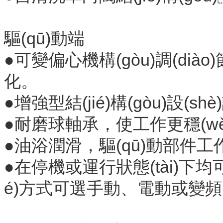
驅(qū)動端
●可變偏心機構(gòu)調(diào)
化。
●增強型結(jié)構(gòu)設(shè
●耐磨球軸承，使工作更穩(w
●油浴潤滑，驅(qū)動部件
●
在停機或運行狀態(tài)下均可流量調
é)方式可選手動、電動或變頻