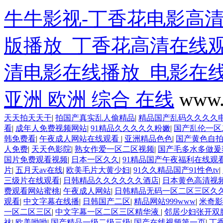
牛牛影视-丁香花电影高
版播放_丁香花高清在线
清电影在线播放_电影在
亚洲 欧洲 综合 在线
www.
天天拍天天干
|
拍国产真实乱人偷精品
|
精品国产乱码久久久久
看
|
成年人免费视频网站
|
91精品久久久久久粉嫩
|
国产乱伦一区
韩免费看
|
午夜成人网站在线观看
|
亚洲精品色色
|
国产黄色自
人免费
|
天天色影院
|
熟女作爱一区二区视频
|
国产毛多水多做爰
国片免费观看视频
|
日本一区久久
|
91精品国产午夜福利在线观
片
|
五月天av在线
|
欧美毛片大黄少妇
|
91久久精品国产91性色tv
|
三级片在线观看
|
日韩精品久久久久久久酒店
|
日本黄色高清视
费观看网站蜜桃
|
午夜成人网站
|
日韩精品无码一区二区三区久
观看
|
中文字幕在线播
|
日韩国产二区
|
精品网站999www
|
米奇影
一区二区三区
|
中文字幕一区二区三区精华液
|
邻居少妇张开双
袜
|
欧美呦呦
|
国产精品一级二级三级
|
国产在线视频第一页
|
丁