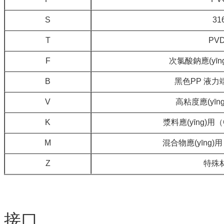
S
3
T
PV
F
次氯酸鈉應(yī
B
黑色PP 液
V
高粘度應(yīn
K
漿料應(yīng)
M
混合物應(yīng
Z
特殊
接口