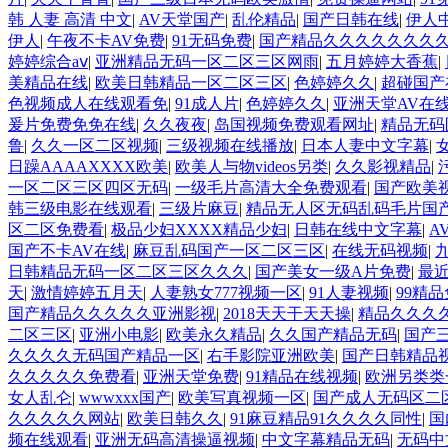
韩 人妻 高清 中文
|
AV天堂国产
|
乱伦精品
|
国产日韩在线
|
伊人
伊人
|
午夜不卡AV免费
|
91无码免费
|
国产精品久久久久久久久
婷婷综合aⅴ
|
亚洲精品无码一区二区三区网雨
|
五月婷婷大香蕉
|
美精品在线
|
欧美日韩精品一区二区三区
|
色婷婷久久
|
超碰国产
色视频成人在线观看免
|
91成人片
|
色婷婷久久
|
亚洲天堂AV在
爰片免费免免在线
|
久久夜夜
|
岛国视频免费观看网址
|
精品无码
鲁
|
久久一区二区视频
|
三级视频在线播放
|
日本人妻中文字幕
|
日躁AAAAXXXX欧美
|
欧美人与物videos另类
|
久久影视精品
|
一区二区三区四区无码
|
一级毛片高清大全免费观看
|
国产欧美
韩三级电影在线观看
|
三级片麻豆
|
精品无人区无码乱码毛片国
区二区免费看
|
极品少妇XXXX精品少妇
|
日韩在线中文字幕
|
A
国产不卡AV在线
|
麻豆乱码国产一区二区三区
|
在线无码视频
|
日韩精品无码一区二区三区久久久
|
国产美女一级A片免费
|
最
天
|
激情婷婷五月天
|
人妻熟女777视频一区
|
91人妻视频
|
99精
国产精品久久久久久亚洲影视
|
2018天天干天天操
|
精品久久久
二区三区
|
亚洲小电影
|
欧美永久精品
|
久久国产精品无码
|
国产
久久久久无码国产精品一区
|
右手影院亚洲欧美
|
国产日韩精品
久久久久久免费看
|
亚洲天堂免费
|
91精品在线视频
|
欧洲另类类
女人乱仑
|
wwwxxx国产
|
欧美写真视频一区
|
国产成人无码区二
久久久久久网站
|
欧美日韩久久
|
91麻豆精品91久久久久同性
|
国
频在线观看
|
亚洲无码高清操逼视频
|
中文字幕精品无码
|
无码中