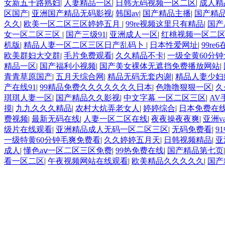
女新五十路熟妇
|
人妻精品一区
|
日韩无码视频一区二区
|
成人精
区国产
|
亚洲国产精品无码影视
|
韩国av
|
国产精品主播
|
国产精
久久
|
欧美一区二区三区婷婷五月
|
99re视频这里只有精品
|
国产
女一区二区三区
|
国产三级91
|
亚洲成人一区
|
红桃视频一区二
机版
|
精品人妻一区二区三区日产乱码卜
|
日本性爱网址
|
99re
欧美群妇大交群
|
毛片免费观看
|
久久精品不卡
|
一级全黄60分
精品一区
|
国产福利小视频
|
国产美女裸体无遮挡免费播放网站
|
青青草原国产
|
五月天综合网
|
精品无码无套内谢
|
精品人妻少妇
产在线91
|
99精品免费久久久久久久久日本
|
色噜噜狠狠一区
|
久
琪琪人妻一区
|
国产精品久久影视
|
中文字幕 一区二区三区
|
AV
摸
|
九九久久久精品
|
农村大炕弄老女人
|
婷婷综合
|
日本免费在
费视频
|
最新无码在线
|
人妻一区二区在线
|
夜夜操夜夜爽
|
亚洲v
级片在线观看
|
亚洲精品成人无码一区二区三区
|
无码免费看
|
9
一级特黄60分钟毛爽免费看
|
久久婷婷五月天
|
日韩视频精品
|
亚
成人
|
懂色aⅴ一区二区三区免费
|
99热免费在线
|
国产精品第七页
看一区二区
|
午夜视频网站在线观看
|
欧美精品久久久久久
|
国产