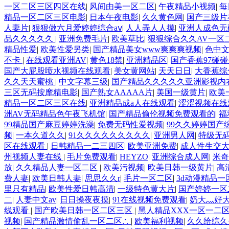
一区二区三区四区在线
|
风间由美一区二区
|
午夜精品小视频
|
每
精品一区二区三区电影
|
日本午夜电影
|
久久黄色网
|
国产三级片
人妻片
|
狠狠做六月爱婷婷综合aⅴ
|
人人弄人人摸
|
亚洲人成色无码
品久久久久久
|
亚洲免费毛片
|
欧美草比
|
狠狠综合久久AV一区
精品性爱
|
欧美性爱另类
|
国产精品美女www爽爽爽视频
|
色中
不卡
|
在线观看亚洲AV
|
黄色18禁
|
亚洲精品区
|
国产香蕉97碰
国产大屁股喷水视频在线观看
|
美女黄网站
|
天天日日
|
大香蕉综
久久天天蜜桃
|
中文字幕三级
|
国产精品久久久久久亚洲影视内
三区无码按摩精电影
|
国产熟女AAAAA片
|
美国一级黄片
|
欧美
精品一区二区三区在线
|
亚洲精品成a人在线观看
|
涩涩视频在线
洲AV无码精品色午夜飞机馆
|
国产精品偷伦视频免费观看的
|
福
99精品国产麻豆婷婷洗澡
|
免费无码性爱视频
|
99久久婷婷国产
频
|
一本久道久久
|
91久久久久久久久久久
|
亚洲男人网
|
特级无
区在线观看
|
日韩精品一二三四区
|
欧美亚洲免费
|
成人性生交大
州视频人妻在线
|
毛片免费观看
|
HEYZO
|
亚洲综合成人网
|
米奇
放
|
久久精品人妻一区二区
|
欧美污视频
|
欧美日韩一级黄片
|
高
费人妻
|
欧美日韩人妻
|
思思久久r
|
毛片一区二区
|
3d动漫精品一
里只有精品
|
欧美性爱日韩高清
|
一级特色黄大片
|
国产婷婷一区
二
|
人妻中文av
|
日日操夜夜摸
|
91在线视频免费观看
|
奶大灬好
线观看
|
国产欧美日韩一区二区三区
|
黑人精品XXX一区一二
视频
|
国产精品激情偷乱一区二区∴
|
欧美福利视频
|
久久给综久