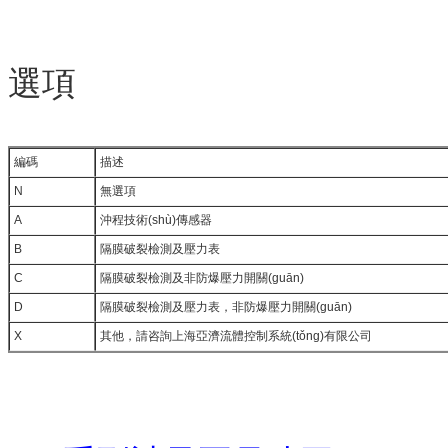
選項
編碼
描述
N
無選項
A
沖程技術(shù)傳感器
B
隔膜破裂檢測及壓力表
C
隔膜破裂檢測及非防爆壓力開關(guān)
D
隔膜破裂檢測及壓力表，非防爆壓力開關(guān)
X
其他，請咨詢
上海亞濟流體控制系統(tǒng)有限公司