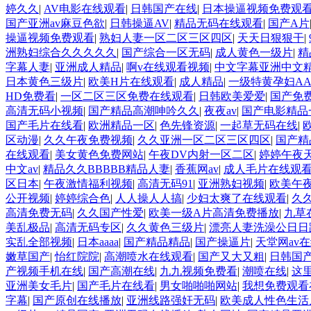
婷久久
|
AV电影在线观看
|
日韩国产在线
|
日本操逼视频免费观
国产亚洲av麻豆色欲
|
日韩操逼AV
|
精品无码在线观看
|
国产A片
操逼视频免费观看
|
熟妇人妻一区二区三区四区
|
天天日狠狠干
|
洲熟妇综合久久久久久
|
国产综合一区无码
|
成人黄色一级片
|
精
字幕人妻
|
亚洲成人精品
|
啊v在线观看视频
|
中文字幕亚洲中文
日本黄色三级片
|
欧美H片在线观看
|
成人精品
|
一级特黄孕妇AA
HD免费看
|
一区二区三区免费在线观看
|
日韩欧美爱爱
|
国产免费
高清无码小视频
|
国产精品高潮呻吟久久
|
夜夜av
|
国产电影精品
国产毛片在线看
|
欧洲精品一区
|
色先锋资源
|
一起草无码在线
|
区动漫
|
久久午夜免费视频
|
久久亚洲一区二区三区四区
|
国产精
在线观看
|
美女黄色免费网站
|
午夜DV内射一区二区
|
婷婷午夜
中文av
|
精品久久BBBBB精品人妻
|
香蕉网av
|
成人毛片在线观
区日本
|
午夜激情福利视频
|
高清无码91
|
亚洲熟妇视频
|
欧美午
公开视频
|
婷婷综合色
|
人人操人人搞
|
少妇太爽了在线观看
|
久
高清免费无码
|
久久国产性爱
|
欧美一级A片高清免费播放
|
九草
美乱极品
|
高清无码专区
|
久久黄色三级片
|
漂亮人妻洗澡公日日
实乱全部视频
|
日本aaaa
|
国产精品精品
|
国产操逼片
|
天堂网av
嫩草国产
|
怡红院院
|
高潮喷水在线观看
|
国产又大又粗
|
日韩国
产视频手机在线
|
国产高潮在线
|
九九视频免费看
|
潮喷在线
|
这里
亚洲美女毛片
|
国产毛片在线看
|
男女啪啪啪网站
|
我想免费观看
字幕
|
国产原创在线播放
|
亚洲线路强奸无码
|
欧美成人性色生活