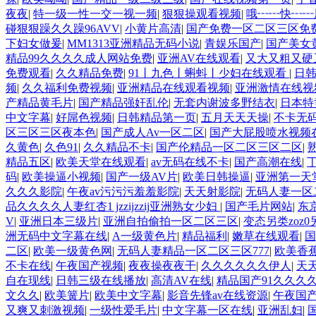
夜夜
|
特一级一性一交一视一频
|
狠狠操观看视频
|
哦┅┅快┅┅
碰狠狠躁久久躁96AVV
|
小黄片高清
|
国产免费一区二区三区免
下妇女做爰
|
MM1313亚洲精品无码小说
|
青娱乐国产
|
国产美女
精品99久久久久成人网站免费
|
亚洲AV在线观看
|
又大又粗又硬
免费观看
|
久久精品免费
|
91丨九色丨蝌蚪丨少妇在线观看
|
日
频
|
久久福利免费视频
|
亚洲精品在线观看视频
|
亚洲激情在线视
产精品黄毛片
|
国产精品强奸乱伦
|
无套内谢波多野结衣
|
日本特
中文字幕
|
好屌色视频
|
日韩精品第一页
|
五月天天天操
|
不卡无码
区三区三区夜本色
|
国产成人Av一区二区
|
国产大屁股喷水视频
久黄色
|
久色91
|
久久精品不卡
|
国产伦精品一区二区三区二区
|
精品五区
|
欧美天堂在线观看
|
av无码在线不卡
|
国产高潮在线
|
码
|
欧美操逼小视频
|
国产一级AV片
|
欧美日韩操逼
|
亚洲第一天
久久久影院
|
午夜av污污污羞羞影院
|
天天射影院
|
无码人妻一区
品久久久久人妻红杏1 jzzijzzij亚洲熟女少妇
|
国产毛片网站
|
东
V
|
亚洲日本三级片
|
亚洲自拍偷拍一区二区三区
|
变态另类zoz0
洲无码中文字幕在线
|
A一级黄色片
|
精品福利
|
嫩草在线观看
|
国
二区
|
欧美一级黄色网
|
无码人妻精品一区二区三区777
|
欧美香
不卡在线
|
午夜国产视频
|
夜夜操夜夜干
|
久久久久久久伊人
|
天
自在现线
|
日韩三级在线播放
|
高清AV在线
|
精品国产91久久久
文久久
|
欧美簧片
|
欧美中文字幕
|
影音先锋av在线资源
|
午夜国
又爽又刺激视频
|
一级性爱毛片
|
中文字幕一区在线
|
亚洲乱妇
|