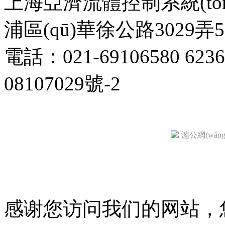
上海亞濟流體控制系統(tǒ
浦區(qū)華徐公路3029弄53號1
電話：021-69106580 623
08107029號-2
滬公網(wǎng)
感谢您访问我们的网站，