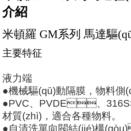
介紹
米頓羅 GM系列 馬達驅(q
主要特征
液力端
●機械驅(qū)動隔膜，物料
●PVC、PVDE、316S
材質(zhì)，適合各種物料
●自清洗單向閥結(jié)構(gò