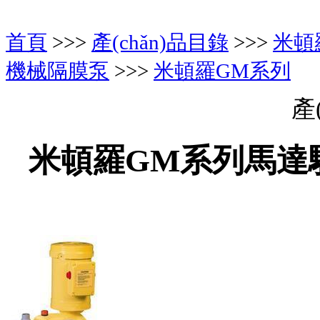
首頁
>>>
產(chǎn)品目錄
>>>
米頓
機械隔膜泵
>>>
米頓羅GM系列
產(
米頓羅GM系列馬達驅