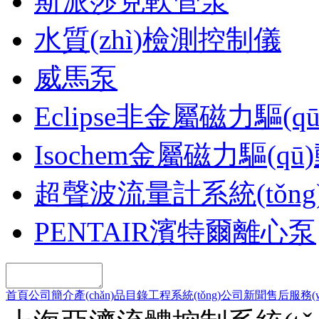
斯派莎克軟管泵
水質(zhì)檢測控制儀
威馬泵
Eclipse非金屬磁力驅(
Isochem金屬磁力驅(qū
超聲波流量計系統(tǒng
PENTAIR濱特爾離心泵
首頁
公司簡介
產(chǎn)品目錄
工程系統(tǒng)
公司新聞
售后服務(w