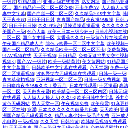
一级片
|
97精品国产
|
亚洲无码在线播放
|
熟女网址
|
国产精品亚
区…
|
国产精品伦一区二区三区免费
|
不卡免费AV
|
人人偷人人
妻中文字幕
|
国产白丝一区二区三区
|
久久精品2019中文字幕
|
韩
天干夜夜欢
|
日日干日日射
|
青青国产精品
|
夜夜操狠狠操
|
日韩a
区
|
日日干日日操
|
久久99综合
|
逼操逼操逼操逼操
|
久久久久久久
美国产三级
|
色色人妻
|
欧美三日本三级少妇三
|
日韩小视频在线
二区三区
|
国产女主播一区
|
大香蕉久久久
|
一级黄色片在线观察
午夜国产精品成人片
|
绯色av蜜臀一区二区中文字幕
|
欧美视频
国产一区二区精品
|
久久精品欧美一区二区三区不卡
|
免费黄网
91AV视频在线
|
天天干视频
|
日日精品
|
免费无遮挡男女交性视
视频3
|
国产AV一级片
|
欧美一级特黄片
|
美女黄网站
|
91精品
中文字幕国产
|
日韩欧美中文字幕在线观看
|
色天堂网
|
免费一
区二区操逼视频
|
波多野结衣无码视频在线观看
|
日韩一级一级
青青草偷拍视频
|
亚洲视频一区二区三区
|
日韩一级免费视频
|
国
日日噜噜夜夜狠狠久久丁香五月
|
日本在线观看
|
十区操逼
|
高
一区二区
|
天天做夜夜爱
|
欧美精品一区二区三区四区
|
日韩无码
在线观看
|
人人摸人人操人人
|
久久93
|
欧美日韩中文字幕
|
苍井
黄色无码网站
|
男人天堂一区
|
午夜视频免费
|
欧美秋霞
|
91麻豆
区二区在线
|
意淫
|
日本久久久久久久做爰片日本
|
天天欧美
|
亚
洲国产精品无码观看久久
|
精品人妻少妇一级毛片免费
|
亚洲成
小电影
|
一级a视频
|
久久天堂
|
日韩特黄
|
欧韩精品视频免费观看
片
|
天天干青青
|
国产三级日本无码欧美激情
|
免费操逼网站
|
91